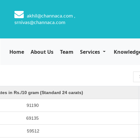
akhil@channaca.com ,
srnivas@channaca.com
Home
About Us
Team
Services
Knowledg
tes in Rs./10 gram (Standard 24 carats)
91190
69135
59512